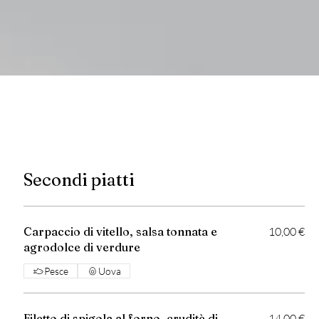
Secondi piatti
Carpaccio di vitello, salsa tonnata e
10,00 €
agrodolce di verdure
Pesce
Uova
Filetto di spigola al forno, cruditè di
14,00 €