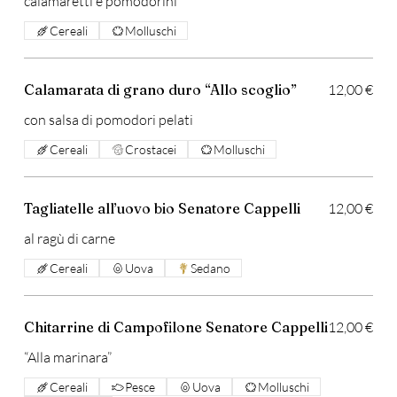
calamaretti e pomodorini
Cereali
Molluschi
Calamarata di grano duro “Allo scoglio”
12,00 €
con salsa di pomodori pelati
Cereali
Crostacei
Molluschi
Tagliatelle all’uovo bio Senatore Cappelli
12,00 €
al ragù di carne
Cereali
Uova
Sedano
Chitarrine di Campofilone Senatore Cappelli
12,00 €
“Alla marinara”
Cereali
Pesce
Uova
Molluschi