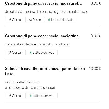
Crostone di pane casereccio, mozzarella
8,00 €
di bufala campana d.o.p. e acciughe del cantabrico
Cereali
Pesce
Latte e derivati
Crostone di pane casereccio, caciottina
8,00 €
composta di fichi e prosciutto nostrano
Cereali
Latte e derivati
Sfilacci di cavallo, misticanza, pomodoro a
10,00 €
fette,
brie, cipolla croccante
e composta di fichi alla senape
Cereali
Latte e derivati